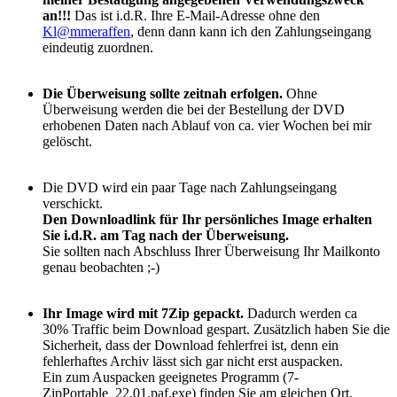
an!!!
Das ist i.d.R. Ihre E-Mail-Adresse ohne den
Kl
@
mmeraffen
, denn dann kann ich den Zahlungseingang
eindeutig zuordnen.
Die Überweisung sollte zeitnah erfolgen.
Ohne
Überweisung werden die bei der Bestellung der DVD
erhobenen Daten nach Ablauf von ca. vier Wochen bei mir
gelöscht.
Die DVD wird ein paar Tage nach Zahlungseingang
verschickt.
Den Downloadlink für Ihr persönliches Image erhalten
Sie i.d.R. am Tag nach der Überweisung.
Sie sollten nach Abschluss Ihrer Überweisung Ihr Mailkonto
genau beobachten ;-)
Ihr Image wird mit 7Zip gepackt.
Dadurch werden ca
30% Traffic beim Download gespart. Zusätzlich haben Sie die
Sicherheit, dass der Download fehlerfrei ist, denn ein
fehlerhaftes Archiv lässt sich gar nicht erst auspacken.
Ein zum Auspacken geeignetes Programm (7-
ZipPortable_22.01.paf.exe) finden Sie am gleichen Ort.