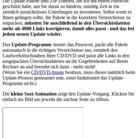
Die Update-Pakete sind ZIP-Dateien, die ich mit einem Passwort
geschützt habe, um Sie daran zu hindern, unnötig Zeit in ein
ziemlich aussichtsloses Unterfangen zu investieren. Selbst wenn es
Ihnen gelingen sollte, die Pakete in die korrekten Verzeichnisse zu
entpacken,
müssten Sie anschließend in den Übersichtsdateien
mehr als 4000 Links korrigieren, damit alles passt - und das bei
jedem neuen Update wieder
.
Das
Update-Programm
›kennt‹ das Passwort, packt alle Pakete
automatisch in die richtigen Verzeichnisse aus, ermittelt den
Laufwerksbuchstaben Ihrer CD/DVD und passt alle Links in den
ausgepackten Übersichtsdateien an die Gegebenheiten auf Ihrem
Rechner an und beendet sich dann - mehr nicht!
(Wenn Sie ein
CD/DVD-Image
besitzen, muss dieses natürlich beim
Update-Prozess gemountet sein, sonst funktioniert das Update-
Programm nicht.)
Die
kleine Sozi-Animation
zeigt den Update-Vorgang. Klicken Sie
einfach ins Bild um jeweils die nächste Seite zu öffnen.