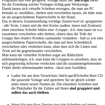
Programm und eine geeignete Vorlage dafür hat.
InkScape
bietet
für die Erstellung solcher Vorlagen richtig gute Werkzeuge.
Damit lassen sich virtuelle Scheiben erzeugen, die man am PC
beinahe so ›ausfüllen‹, drehen und verschieben lassen, als hätte man
sie als ausgeschnittene Papierscheibe in der Hand.
Das in diesem Zusammenhang wichtige
Zauberwort
ist ›gruppieren‹
- alle Texte, Linien und die drei Kreise (außen, innen und Zentrum)
einer einzelnen Scheibe bilden eine ›Gruppe‹, d.h. man kann sie u.a.
zusammen verschieben oder drehen, ohnen dass die Teile der
Gruppe ihre relative Position zueinander verändern - halt so wie eine
ausgeschnittene Papierscheibe, die man auf dem Schreibtisch
verschieben oder verdrehen kann, ohne dass sich die Linien und
Texte auf ihr gegeneinander verschieben.
Man kann die virtuellen Scheiben sogar am Bildschirm
aufeinanderlegen, d.h. man kann die Gruppen so anordnen, dass sie
sich gegenseitig teilweise verdecken und die zusammengehörenden
Felder direkt nebeneinander stehen - ideal zum Ausfüllen.
Laden Sie aus dem Verzeichnis \InkScape\RScheibn Ihrer CD
die passende Vorlage und speichern Sie sie gleich wieder
unter einem neuen Namen ab. Die einzelnen Scheiben und
die Platzhalter für die Zahlen auf ihnen
sind gruppiert und
sollten das auch bleiben
.
Wenn Sie eine Spar-Version (nur drei Scheiben auf einem