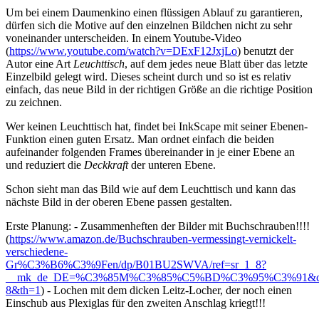
Um bei einem Daumenkino einen flüssigen Ablauf zu garantieren,
dürfen sich die Motive auf den einzelnen Bildchen nicht zu sehr
voneinander unterscheiden. In einem Youtube-Video
(
https://www.youtube.com/watch?v=DExF12JxjLo
) benutzt der
Autor eine Art
Leuchttisch
, auf dem jedes neue Blatt über das letzte
Einzelbild gelegt wird. Dieses scheint durch und so ist es relativ
einfach, das neue Bild in der richtigen Größe an die richtige Position
zu zeichnen.
Wer keinen Leuchttisch hat, findet bei InkScape mit seiner Ebenen-
Funktion einen guten Ersatz. Man ordnet einfach die beiden
aufeinander folgenden Frames übereinander in je einer Ebene an
und reduziert die
Deckkraft
der unteren Ebene.
Schon sieht man das Bild wie auf dem Leuchttisch und kann das
nächste Bild in der oberen Ebene passen gestalten.
Erste Planung: - Zusammenheften der Bilder mit Buchschrauben!!!!
(
https://www.amazon.de/Buchschrauben-vermessingt-vernickelt-
verschiedene-
Gr%C3%B6%C3%9Fen/dp/B01BU2SWVA/ref=sr_1_8?
__mk_de_DE=%C3%85M%C3%85%C5%BD%C3%95%C3%91&crid=12
8&th=1
) - Lochen mit dem dicken Leitz-Locher, der noch einen
Einschub aus Plexiglas für den zweiten Anschlag kriegt!!!