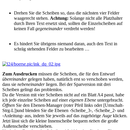
Drehen Sie die Scheiben so, dass die nächsten vier Felder
waagerecht stehen.
Achtung:
Solange nicht alle Platzhalter
durch Ihren Text ersetzt sind, sollten die Einzelscheiben auf
keinen Fall
gegeneinander
verdreht werden!
Es hindert Sie übrigens niemand daran, auch den Text in
schräg stehenden Felder zu bearbeiten …
Zum Ausdrucken
müssen die Scheiben, die für den Entwurf
übereinander
gelegen haben, natürlich erst so verschoben werden,
dass sie
nebeneinander
liegen. Bei der Sparversion mit drei
Scheiben gelingt das problemlos.
Da die Version mit vier Scheiben nicht auf ein Blatt A4 passt, habe
ich jede einzelne Scheiben auf einer
eigenen Ebene
untergebracht.
Öffnen
Sie den Ebenen-Manager (roter Pfeil links oder [Umschalt-
Strg-L])und blenden Sie die Ebenen ›Scheibe_3‹, ›Scheibe_2‹ und
›Anleitung‹ aus, indem Sie jeweils auf das zugehörige
Auge
klicken.
Jetzt lässt sich die kleine Innenscheibe bequem
neben
die große
Außenscheibe verschieben.