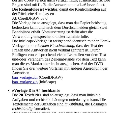
bei der Corel-Version auch vertikal mittig ausgerichtet ist. Die
Fragen sind mit f1-f6, die Antworten mit a1-a6 bezeichnet.
Die Reihenfolge ist wichtig
, damit die Kontrollstreifen auf
der Rückseite dazu passen.
Ab CorelDRAW v8.0.
Die Vorlage ist so ausgelegt, dass man das Papier beidseitig
bedrucken kann und nach dem Durchschneiden gleich zwei
Bandolinos erhält. Voraussetzung ist dafür aber die
Verwendung entsprechend dicker Laminierfolie.
Die InkScape-Vorlage ist weitgehend identisch mit der Corel-
Vorlage mit der
kleinen Einschränkung
, dass der Text der
Fragen und Antworten
nicht
vertikal zentriert ist. Durch
Einfügen von entsprechend vielen Leerzeilen vor dem Text
und/oder Verändern des Zeilenabstands vor dem Text kann
man dieses Manko aber leicht ausgleichen. Auf der DVD
finden Sie drei weitere Vorlagen mit anderer Anordnung der
Antworten.
ban_vorlage.cdr
(CorelDRAW)
ban_vorlage.zip
(InkScape)
»Vorlage Din A4 hochkant«
Die
20 Textfelder
sind so ausgelegt, dass man links die
Aufgaben und rechts die Lösungen unterbringen kann. Die
Textelemente der Aufgaben sind
linksbündig,
die Lösungen
rechtsbündig
formatiert.