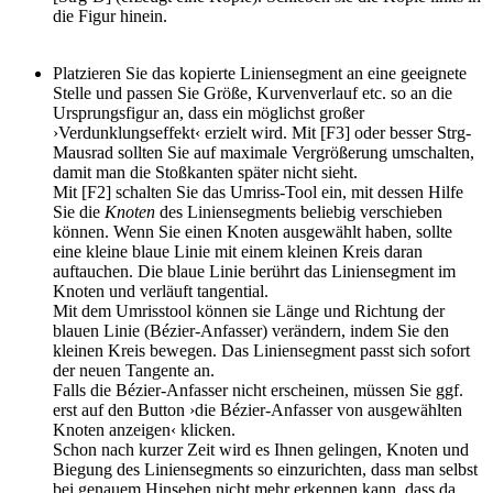
die Figur hinein.
Platzieren Sie das kopierte Liniensegment an eine geeignete
Stelle und passen Sie Größe, Kurvenverlauf etc. so an die
Ursprungsfigur an, dass ein möglichst großer
›Verdunklungseffekt‹ erzielt wird. Mit [F3] oder besser Strg-
Mausrad sollten Sie auf maximale Vergrößerung umschalten,
damit man die Stoßkanten später nicht sieht.
Mit [F2] schalten Sie das Umriss-Tool ein, mit dessen Hilfe
Sie die
Knoten
des Liniensegments beliebig verschieben
können. Wenn Sie einen Knoten ausgewählt haben, sollte
eine kleine blaue Linie mit einem kleinen Kreis daran
auftauchen. Die blaue Linie berührt das Liniensegment im
Knoten und verläuft tangential.
Mit dem Umrisstool können sie Länge und Richtung der
blauen Linie (Bézier-Anfasser) verändern, indem Sie den
kleinen Kreis bewegen. Das Liniensegment passt sich sofort
der neuen Tangente an.
Falls die Bézier-Anfasser nicht erscheinen, müssen Sie ggf.
erst auf den Button ›die Bézier-Anfasser von ausgewählten
Knoten anzeigen‹ klicken.
Schon nach kurzer Zeit wird es Ihnen gelingen, Knoten und
Biegung des Liniensegments so einzurichten, dass man selbst
bei genauem Hinsehen nicht mehr erkennen kann, dass da