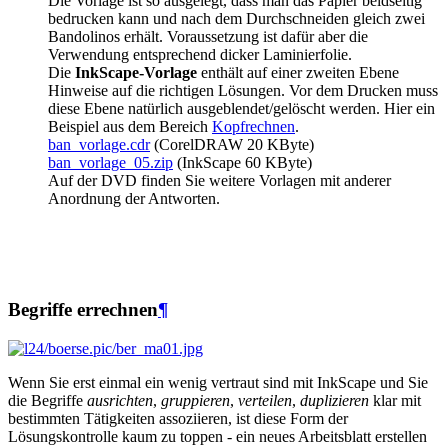
Die Vorlage ist so ausgelegt, dass man das Papier beidseitig
bedrucken kann und nach dem Durchschneiden gleich zwei
Bandolinos erhält. Voraussetzung ist dafür aber die
Verwendung entsprechend dicker Laminierfolie.
Die
InkScape-Vorlage
enthält auf einer zweiten Ebene
Hinweise auf die richtigen Lösungen. Vor dem Drucken muss
diese Ebene natürlich ausgeblendet/gelöscht werden. Hier ein
Beispiel aus dem Bereich
Kopfrechnen
.
ban_vorlage.cdr
(CorelDRAW 20 KByte)
ban_vorlage_05.zip
(InkScape 60 KByte)
Auf der DVD finden Sie weitere Vorlagen mit anderer
Anordnung der Antworten.
Begriffe errechnen
¶
Wenn Sie erst einmal ein wenig vertraut sind mit InkScape und Sie
die Begriffe
ausrichten
,
gruppieren
,
verteilen
,
duplizieren
klar mit
bestimmten Tätigkeiten assoziieren, ist diese Form der
Lösungskontrolle kaum zu toppen - ein neues Arbeitsblatt erstellen