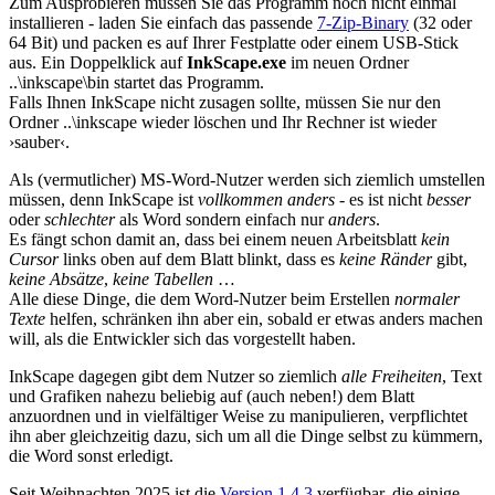
Zum Ausprobieren müssen Sie das Programm noch nicht einmal
installieren - laden Sie einfach das passende
7-Zip-Binary
(32 oder
64 Bit) und packen es auf Ihrer Festplatte oder einem USB-Stick
aus. Ein Doppelklick auf
InkScape.exe
im neuen Ordner
..\inkscape\bin startet das Programm.
Falls Ihnen InkScape nicht zusagen sollte, müssen Sie nur den
Ordner ..\inkscape wieder löschen und Ihr Rechner ist wieder
›sauber‹.
Als (vermutlicher) MS-Word-Nutzer werden sich ziemlich umstellen
müssen, denn InkScape ist
vollkommen anders
- es ist nicht
besser
oder
schlechter
als Word sondern einfach nur
anders
.
Es fängt schon damit an, dass bei einem neuen Arbeitsblatt
kein
Cursor
links oben auf dem Blatt blinkt, dass es
keine Ränder
gibt,
keine Absätze
,
keine Tabellen
…
Alle diese Dinge, die dem Word-Nutzer beim Erstellen
normaler
Texte
helfen, schränken ihn aber ein, sobald er etwas anders machen
will, als die Entwickler sich das vorgestellt haben.
InkScape dagegen gibt dem Nutzer so ziemlich
alle Freiheiten
, Text
und Grafiken nahezu beliebig auf (auch neben!) dem Blatt
anzuordnen und in vielfältiger Weise zu manipulieren, verpflichtet
ihn aber gleichzeitig dazu, sich um all die Dinge selbst zu kümmern,
die Word sonst erledigt.
Seit Weihnachten 2025 ist die
Version 1.4.3
verfügbar, die einige