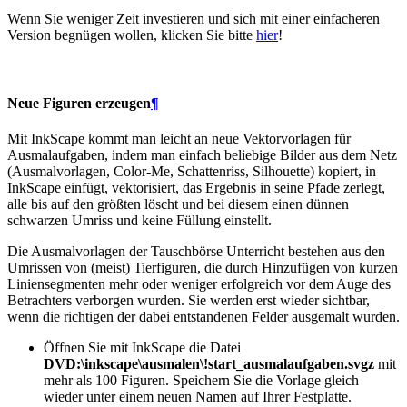
Wenn Sie weniger Zeit investieren und sich mit einer einfacheren
Version begnügen wollen, klicken Sie bitte
hier
!
Neue Figuren erzeugen
¶
Mit InkScape kommt man leicht an neue Vektorvorlagen für
Ausmalaufgaben, indem man einfach beliebige Bilder aus dem Netz
(Ausmalvorlagen, Color-Me, Schattenriss, Silhouette) kopiert, in
InkScape einfügt, vektorisiert, das Ergebnis in seine Pfade zerlegt,
alle bis auf den größten löscht und bei diesem einen dünnen
schwarzen Umriss und keine Füllung einstellt.
Die Ausmalvorlagen der Tauschbörse Unterricht bestehen aus den
Umrissen von (meist) Tierfiguren, die durch Hinzufügen von kurzen
Liniensegmenten mehr oder weniger erfolgreich vor dem Auge des
Betrachters verborgen wurden. Sie werden erst wieder sichtbar,
wenn die richtigen der dabei entstandenen Felder ausgemalt wurden.
Öffnen Sie mit InkScape die Datei
DVD:\inkscape\ausmalen\!start_ausmalaufgaben.svgz
mit
mehr als 100 Figuren. Speichern Sie die Vorlage gleich
wieder unter einem neuen Namen auf Ihrer Festplatte.