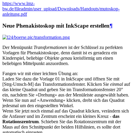
https://www.lmz-
bw.de/fileadmin/user_upload/Downloads/Handouts/mutoskop-
anleitung.pdf
Neue Phenakistoskop mit InkScape erstellen
¶
Der Menüpunkt
Transformationen
ist der Schlüssel zu perfekten
Vorlagen für Phenakistoskope, denn damit ist es geradezu ein
Kinderspiel, beliebige Objekte
genau
kreisförmig um einen
beliebigen Mittelpunkt anzuordnen.
Fangen wir mit einer leichten Übung an:
Laden Sie dazu die Vorlage 01 in InkScape und öffnen Sie mit
[Strg-Umsch-M] das Transformationsfenster. Klicken Sie
einmal
auf
das kleine Quadrat und geben Sie im Transformationsfenster 20°
ein, nachdem Sie »Drehung« aus der Menüleiste ausgewählt haben.
Wenn Sie nun auf »Anwendung« klicken, dreht sich das Quadrat
jedesmal um den eingestellten Winkel.
Wenn Sie jetzt noch einmal auf das Quadrat klicken, verändern sich
die Anfasser und im Zentrum erscheint ein kleines Kreuz -
das
Rotationszentrum
. Schieben Sie das Rotationszentrum mit der
Maus auf den Schnittpunkt der beiden Hilfslinien, es sollte dort
automatisch einrasten.