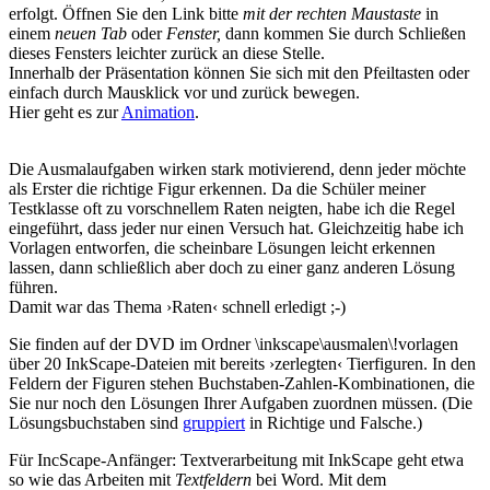
erfolgt. Öffnen Sie den Link bitte
mit der rechten Maustaste
in
einem
neuen Tab
oder
Fenster,
dann kommen Sie durch Schließen
dieses Fensters leichter zurück an diese Stelle.
Innerhalb der Präsentation können Sie sich mit den Pfeiltasten oder
einfach durch Mausklick vor und zurück bewegen.
Hier geht es zur
Animation
.
Die Ausmalaufgaben wirken stark motivierend, denn jeder möchte
als Erster die richtige Figur erkennen. Da die Schüler meiner
Testklasse oft zu vorschnellem Raten neigten, habe ich die Regel
eingeführt, dass jeder nur einen Versuch hat. Gleichzeitig habe ich
Vorlagen entworfen, die scheinbare Lösungen leicht erkennen
lassen, dann schließlich aber doch zu einer ganz anderen Lösung
führen.
Damit war das Thema ›Raten‹ schnell erledigt ;-)
Sie finden auf der DVD im Ordner \inkscape\ausmalen\!vorlagen
über 20 InkScape-Dateien mit bereits ›zerlegten‹ Tierfiguren. In den
Feldern der Figuren stehen Buchstaben-Zahlen-Kombinationen, die
Sie nur noch den Lösungen Ihrer Aufgaben zuordnen müssen. (Die
Lösungsbuchstaben sind
gruppiert
in Richtige und Falsche.)
Für IncScape-Anfänger: Textverarbeitung mit InkScape geht etwa
so wie das Arbeiten mit
Textfeldern
bei Word. Mit dem