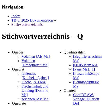
Navigation
Index
TB-U 2025 Dokumentation
»
Stichwortverzeichnis
Stichwortverzeichnis – Q
Quader
Quadratzahlen
Volumen [AB Ma]
[Begriffe errechnen
Volumen
Ma]
[Drehquartett Ma]
[OHP-Mem Ma]
Quadrat
[Pairs Ma]
,
[1]
fehlendes
[Puzzle InkScape
[Knobelaufgaben]
Ma]
Fläche [AB Ma]
[Schnippelpuzzle
Flächeninhalt und
Ma]
Umfang [Domino
Quartett
Ma]
CorelDRAW-
zeichnen [AB Ma]
Vorlage [Quartett
Quadrate
De]