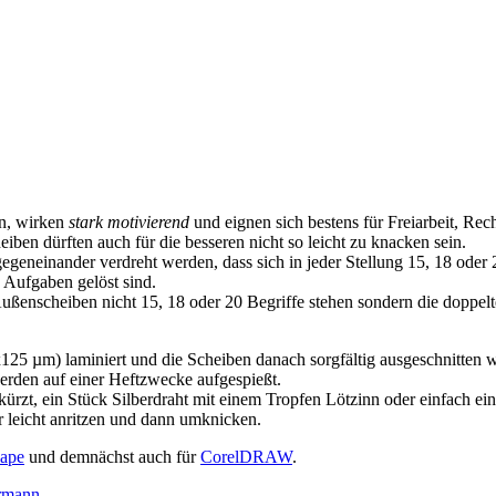
en, wirken
stark motivierend
und eignen sich bestens für Freiarbeit, Rec
iben dürften auch für die besseren nicht so leicht zu knacken sein.
egeneinander verdreht werden, dass sich in jeder Stellung 15, 18 oder
Aufgaben gelöst sind.
ßenscheiben nicht 15, 18 oder 20 Begriffe stehen sondern die doppelte
125 µm) laminiert und die Scheiben danach sorgfältig ausgeschnitten w
werden auf einer Heftzwecke aufgespießt.
ürzt, ein Stück Silberdraht mit einem Tropfen Lötzinn oder einfach e
 leicht anritzen und dann umknicken.
ape
und demnächst auch für
CorelDRAW
.
ermann