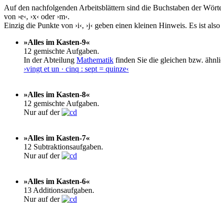
Auf den nachfolgenden Arbeitsblättern sind die Buchstaben der Wört
von ›e‹, ›x‹ oder ›m‹.
Einzig die Punkte von ›i‹, ›j‹ geben einen kleinen Hinweis. Es ist a
»Alles im Kasten-9«
12 gemischte Aufgaben.
In der Abteilung
Mathematik
finden Sie die gleichen bzw. ähnl
›vingt et un · cinq : sept = quinze‹
»Alles im Kasten-8«
12 gemischte Aufgaben.
Nur auf der
»Alles im Kasten-7«
12 Subtraktionsaufgaben.
Nur auf der
»Alles im Kasten-6«
13 Additionsaufgaben.
Nur auf der