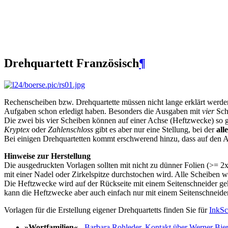
Drehquartett
Französisch
¶
Rechenscheiben bzw. Drehquartette müssen nicht lange erklärt werd
Aufgaben schon erledigt haben. Besonders die Ausgaben mit
vier
Sche
Die zwei bis vier Scheiben können auf einer Achse (Heftzwecke) so g
Kryptex
oder
Zahlenschloss
gibt es aber nur eine Stellung, bei der
alle
Bei einigen Drehquartetten kommt erschwerend hinzu, dass auf den Au
Hinweise zur Herstellung
Die ausgedruckten Vorlagen sollten mit nicht zu dünner Folien (>= 2x
mit einer Nadel oder Zirkelspitze durchstochen wird. Alle Scheiben 
Die Heftzwecke wird auf der Rückseite mit einem Seitenschneider gek
kann die Heftzwecke aber auch einfach nur mit einem Seitenschneider
Vorlagen für die Erstellung eigener Drehquartetts finden Sie für
InkSc
»Wortfamilien«
-
Barbara Rohleder, Kontakt über Werner Bi